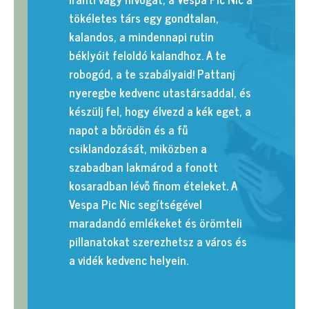
tökéletes társ egy gondtalan,
kalandos, a mindennapi rutin
béklyóit feloldó kalandhoz. A te
robogód, a te szabályaid! Pattanj
nyeregbe kedvenc utastársaddal, és
készülj fel, hogy élvezd a kék eget, a
napot a bőrödön és a fű
csiklandozását, miközben a
szabadban lakmárod a fonott
kosaradban lévő finom ételeket. A
Vespa Pic Nic segítségével
maradandó emlékeket és örömteli
pillanatokat szerezhetsz a város és
a vidék kedvenc helyein.