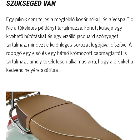
SZÜKSÉGED VAN
Egy piknik sem teljes a megfelelő kosár nélkül, és a Vespa Pic
Nic a tökéletes példányt tartalmazza. Fonott külseje egy
kivehető hűtőtáskát és egy vízálló jacquard szőnyeget
tartalmaz, mindezt e különleges sorozat logójával díszítve. A
robogó egy első és egy hátsó krómozott csomagtartót is
tartalmaz , amely tökéletesen alkalmas arra, hogy a pikniket a
kedvenc helyére szállítsa.