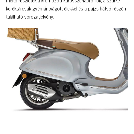
méltó részletek a krómozott karosszériaprofilok, a szürke
keréktárcsák gyémántvágott élekkel és a pajzs hátsó részén
található sorozatjelvény.