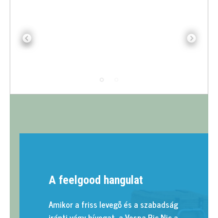
Previous
Next
A feelgood hangulat
Amikor a friss levegő és a szabadság
iránti vágy hívogat, a Vespa Pic Nic a