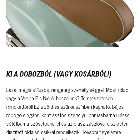
KI A DOBOZBÓL (VAGY KOSÁRBÓL!)
Laza, mégis stílusos, rengeteg személyiséggel. Most rólad
vagy a Vespa Pic Nicről beszélünk? Természetesen
mindkettőről! Ez a zöld és szürke színben kapható, bájos
robogó elegáns, kontrasztos szegélyű, barnásbarna üléssel,
sötétbarna szövetpanellel és az olasz zászlóval diszkréten
díszített oldalsó csíkkal rendelkezik. További figyelemre